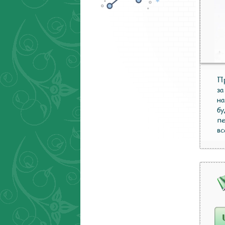
Пр
за
на
бу
пе
вс