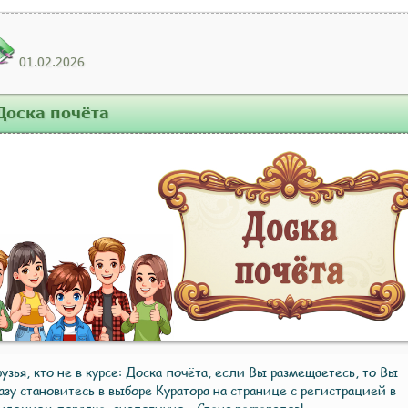
01.02.2026
Доска почёта
узья, кто не в курсе: Доска почёта, если Вы размещаетесь, то Вы
азу становитесь в выборе Куратора на странице с регистрацией в