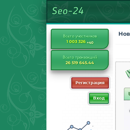
Нов
Всего участников
1 003 326
+40
Всего транзакций
26 519 645.44
Регистрация
Вход