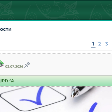
ости
1
2
3
03.07.2026
UPD %