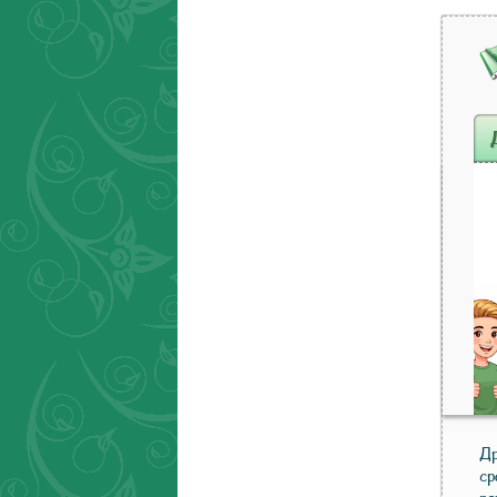
Др
ср