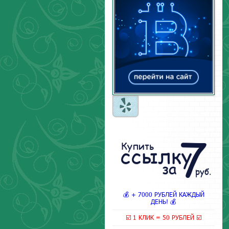
7
Купить
ссылку
за
руб.
💰 + 7000 РУБЛЕЙ КАЖДЫЙ
ДЕНЬ! 💰
☑️ 1 КЛИК = 50 РУБЛЕЙ ☑️