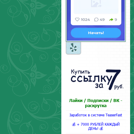
7
Купить
ссылку
за
руб.
Лайки / Подписки / ВК -
раскрутка
Заработок в системе TeaserFast
💰 + 7000 РУБЛЕЙ КАЖДЫЙ
ДЕНЬ! 💰