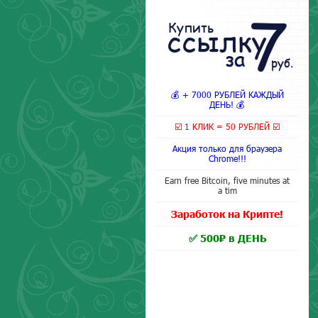
7
Купить
ссылку
за
руб.
💰 + 7000 РУБЛЕЙ КАЖДЫЙ
ДЕНЬ! 💰
☑️ 1 КЛИК = 50 РУБЛЕЙ ☑️
Акция только для браузера
Chrome!!!
Earn free Bitcoin, five minutes at
a tim
Заработок на Крипте!
✅ 500₽ в ДЕНЬ